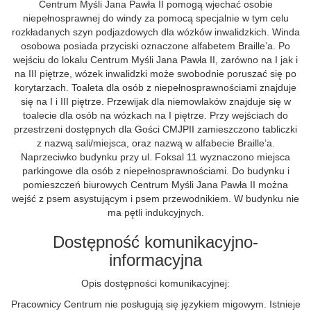
Centrum Myśli Jana Pawła II pomogą wjechać osobie
niepełnosprawnej do windy za pomocą specjalnie w tym celu
rozkładanych szyn podjazdowych dla wózków inwalidzkich. Winda
osobowa posiada przyciski oznaczone alfabetem Braille’a. Po
wejściu do lokalu Centrum Myśli Jana Pawła II, zarówno na I jak i
na III piętrze, wózek inwalidzki może swobodnie poruszać się po
korytarzach. Toaleta dla osób z niepełnosprawnościami znajduje
się na I i III piętrze. Przewijak dla niemowlaków znajduje się w
toalecie dla osób na wózkach na I piętrze. Przy wejściach do
przestrzeni dostępnych dla Gości CMJPII zamieszczono tabliczki
z nazwą sali/miejsca, oraz nazwą w alfabecie Braille’a.
Naprzeciwko budynku przy ul. Foksal 11 wyznaczono miejsca
parkingowe dla osób z niepełnosprawnościami. Do budynku i
pomieszczeń biurowych Centrum Myśli Jana Pawła II można
wejść z psem asystującym i psem przewodnikiem. W budynku nie
ma pętli indukcyjnych.
Dostępność komunikacyjno-
informacyjna
Opis dostępności komunikacyjnej:
Pracownicy Centrum nie posługują się językiem migowym. Istnieje