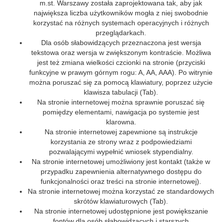
m.st. Warszawy została zaprojektowana tak, aby jak
największa liczba użytkowników mogła z niej swobodnie
korzystać na różnych systemach operacyjnych i różnych
przeglądarkach.
Dla osób słabowidzących przeznaczona jest wersja
tekstowa oraz wersja w zwiększonym kontraście. Możliwa
jest też zmiana wielkości czcionki na stronie (przyciski
funkcyjne w prawym górnym rogu: A, AA, AAA). Po witrynie
można poruszać się za pomocą klawiatury, poprzez użycie
klawisza tabulacji (Tab).
Na stronie internetowej można sprawnie poruszać się
pomiędzy elementami, nawigacja po systemie jest
klarowna.
Na stronie internetowej zapewnione są instrukcje
korzystania ze strony wraz z podpowiedziami
pozwalającymi wypełnić wniosek stypendialny.
Na stronie internetowej umożliwiony jest kontakt (także w
przypadku zapewnienia alternatywnego dostępu do
funkcjonalności oraz treści na stronie internetowej).
Na stronie internetowej można korzystać ze standardowych
skrótów klawiaturowych (Tab).
Na stronie internetowej udostępnione jest powiększanie
fontów dla osób słabowidzących i starszych